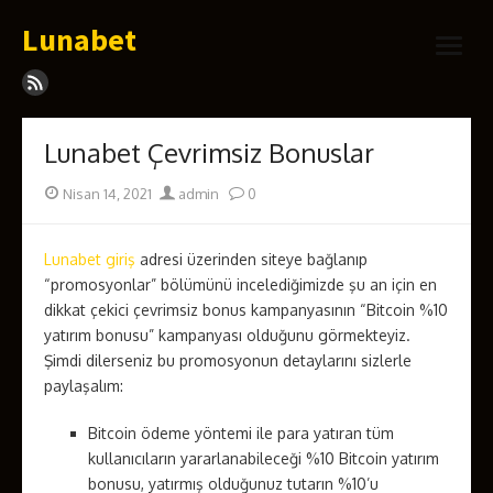
Skip
Lunabet
to
open
content
menu
Lunabet Çevrimsiz Bonuslar
Posted
Author
Nisan 14, 2021
admin
0
on
Lunabet giriş
adresi üzerinden siteye bağlanıp
“promosyonlar” bölümünü incelediğimizde şu an için en
dikkat çekici çevrimsiz bonus kampanyasının “Bitcoin %10
yatırım bonusu” kampanyası olduğunu görmekteyiz.
Şimdi dilerseniz bu promosyonun detaylarını sizlerle
paylaşalım:
Bitcoin ödeme yöntemi ile para yatıran tüm
kullanıcıların yararlanabileceği %10 Bitcoin yatırım
bonusu, yatırmış olduğunuz tutarın %10’u